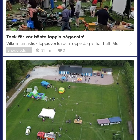
Tack för vår bästa loppis någonsin!
Vilken fantastisk loppisvecka och loppisdag vi har haft! Med drygt 800 besökare slog vi deltagarrekord, och tack vare ett stort engagemang från alla er frivilliga blev det också vår bästa loppis någonsin. Under hela veckan och på själva loppisdagen har många hjälpt till med insamling, sortering, uppbyggnad, försäljning, servering, parkering, städning och allt däremellan. Ett extra stort tack vill vi rikta till vår loppisgrupp, som under hela året lagt ner mycket arbete med hämtningar, planering och förberedelser. Det arbete som görs långt innan loppisveckan syns kanske inte alltid, men det är en avgörande del av framgången. Utan alla er ideella krafter är inget av detta möjligt. Tillsammans skapade vi en fantastisk dag för alla besökare. Tillsammans nådde vi en rekordintäkt som kommer att göra stor nytta för föreningens verksamhet. Ett varmt tack till var och en av er som bidragit. Ni är hjärtat i Snogeröds IF och visar vad som är möjligt när vi hjälps åt.
Snogeröds IF
31 maj
0