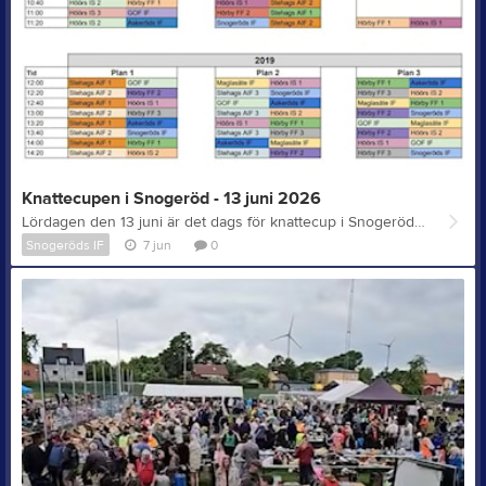
Knattecupen i Snogeröd - 13 juni 2026
Lördagen den 13 juni är det dags för knattecup i Snogeröd för barn i åldern 6–7 år! Kom och heja fram alla duktiga fotbollsspelare när de visar upp sin spelglädje och kämpaglöd på planen. Vi hälsar alla varmt välkomna till Snogeröds Idrottsplats!
Snogeröds IF
7 jun
0