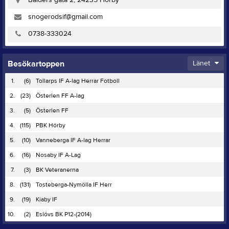
snogerodsif@gmail.com
0738-333024
Besökartoppen
Länet
1.
(6)
Tollarps IF A-lag Herrar Fotboll
2.
(23)
Österlen FF A-lag
3.
(5)
Österlen FF
4.
(115)
PBK Hörby
5.
(10)
Vanneberga IF A-lag Herrar
6.
(16)
Nosaby IF A-Lag
7.
(3)
BK Veteranerna
8.
(131)
Tosteberga-Nymölla IF Herr
9.
(19)
Kiaby IF
10.
(2)
Eslövs BK P12-(2014)