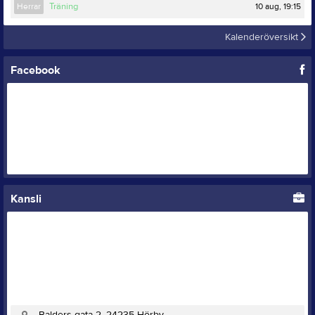
10 aug, 19:15
Herrar
Träning
Kalenderöversikt
Facebook
Kansli
Balders gata 2, 24235 Hörby