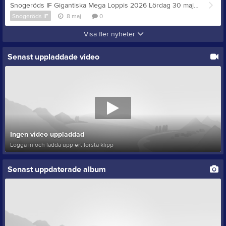
Snogeröds IF Gigantiska Mega Loppis 2026 Lördag 30 maj kl. 11:00 Välkomna till årets stora fyndarfest på Snogeröds Idrottsplats. Efter förra årets rekordloppis lovar vi en ännu störra loppis. Vi har dubbelt så mycket saker i år! Hos oss hittar ni möbler, lampor, kläder, tyger, skor, väskor, porslin, köksutrustning, köksgeråd, elektronik, prydnadssaker, sportutrustning, friluftsutrustning, båtar, böcker, filmer, tidningar, verktyg, maskiner, cyklar, tavlor osv. Auktion kl. 12:30. Entré 30 kr. Vi tar både Swish och kontanter. Kiosken är givetvis öppen och där kan du avnjuta läckerheter som kaffe och kaka, hamburgare och korv med bröd. Vill ni skänka saker till loppisen? Kontakta oss för mer info: Linus Harnfeldt: 0704-66 44 34 Oskar Rönnerling: 0767-83 25 00 Varmt välkomna!
Snogeröds IF
8 maj
0
Visa fler nyheter
Senast uppladdade video
Ingen video uppladdad
Logga in och ladda upp ert första klipp
Senast uppdaterade album