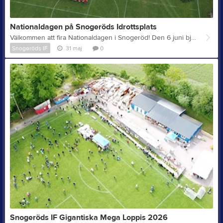
Nationaldagen på Snogeröds Idrottsplats
Välkommen att fira Nationaldagen i Snogeröd! Den 6 juni bjuder Södra Ringsjöortens Bygdeförening och Snogeröds IF in till ett härligt nationaldagsfirande på Snogeröds Idrottsplats – en eftermiddag fylld med musik, gemenskap, aktiviteter och upplevelser för hela familjen!
Snogeröds IF
31 maj
0
Snogeröds IF Gigantiska Mega Loppis 2026