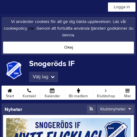
Logga in
Vi använder cookies för att ge dig bästa upplevelsen. Läs vår
cookiepolicy
här
. Genom att fortsätta använda tjänsten godkänner du
denna.
Okej
Snogeröds IF
Välj lag
Start
Kontakt
Kalender
Bli medlem
Klubbshop
Mer
Nyheter
Klubbnyheter