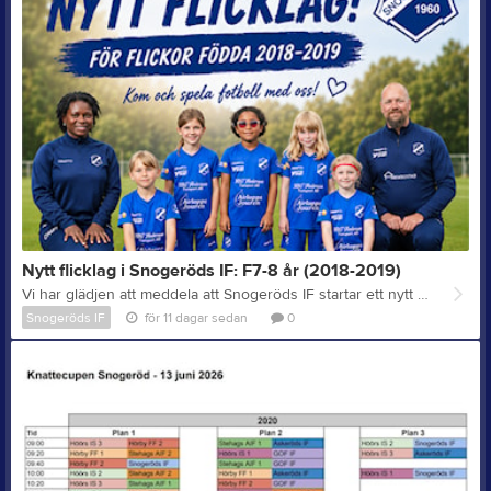
Nytt flicklag i Snogeröds IF: F7-8 år (2018-2019)
Vi har glädjen att meddela att Snogeröds IF startar ett nytt fotbollslag för flickor födda 2018-2019 i höst! Första träningen: Onsdag 12 augusti Kl. 17:30-18:30 Snogeröds Idrottsplats Därefter tränar laget varje onsdag kl. 17:30-18:30. Vi hoppas att många tjejer vill komma och prova på fotboll tillsammans med oss. Ingen tidigare erfarenhet krävs – alla är varmt välkomna! Lagets tränare är: Pia Sjöholm pia.sjoholm@hotmail.com 073-402 91 72 Chrystelle Petersson chrystelle.boni@gmail.com 070-426 79 08 Har ni frågor är ni varmt välkomna att kontakta någon av tränarna. Hjälp gärna till att sprida informationen till familjer som kan vara intresserade! Vi ser fram emot en rolig höstsäsong tillsammans! Med vänliga hälsningar Snogeröds IF
Snogeröds IF
för 11 dagar sedan
0