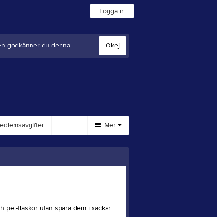
Logga in
sten godkänner du denna.
Okej
dlemsavgifter
Mer
Huvudmeny
Övrigt
Om klubben
Besökarstatistik
Returpack
Sponsring
Loppis
h pet-flaskor utan spara dem i säckar.
Sponsorer