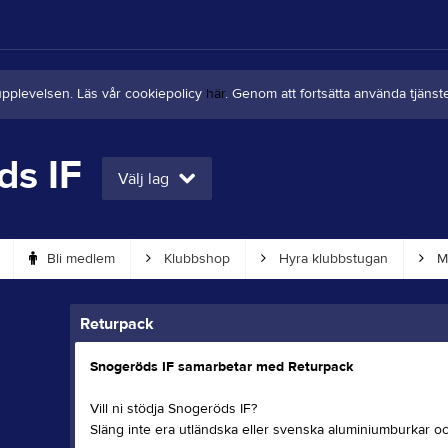
upplevelsen. Läs vår cookiepolicy
här
. Genom att fortsätta använda tjän
ds IF
Välj lag
Bli medlem
Klubbshop
Hyra klubbstugan
Me
Returpack
Snogeröds IF samarbetar med Returpack
Vill ni stödja Snogeröds IF?
Släng inte era utländska eller svenska aluminiumburkar oc