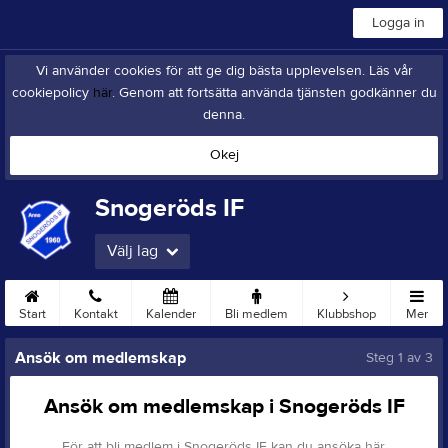
Logga in
Vi använder cookies för att ge dig bästa upplevelsen. Läs vår
cookiepolicy
här
. Genom att fortsätta använda tjänsten godkänner du
denna.
Okej
Snogeröds IF
Välj lag
Start
Kontakt
Kalender
Bli medlem
Klubbshop
Mer
Ansök om medlemskap
Steg
1
av 3
Ansök om medlemskap i Snogeröds IF
För att bli medlem i Snogeröds IF kan du ansöka här.