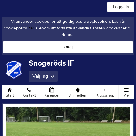
Logga in
Vi använder cookies för att ge dig bästa upplevelsen. Läs vår
cookiepolicy
här
. Genom att fortsätta använda tjänsten godkänner du
denna.
Okej
Snogeröds IF
Välj lag
Start
Kontakt
Kalender
Bli medlem
Klubbshop
Mer