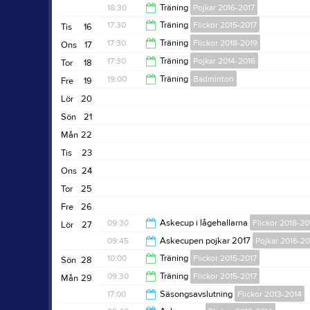
18:30
Träning
Pojkar 2016-2017
18:30
17:30
Träning
Flickor 2015-2017
Tis
16
19:30
17:30
Träning
Flickor 2018-2019
Ons
17
18:30
17:30
Träning
Pojkar 2014-2016
Tor
18
18:30
19:00
Träning
Badminton
Fre
19
18:30
Lör
20
20:00
Sön
21
Mån
22
Tis
23
Ons
24
Tor
25
Fre
26
09:30
Askecup i lågehallarna
Flickor 2018-20
Lör
27
09:45
Askecupen pojkar 2017
Pojkar 2016-20
12:30
10:00
Träning
Flickor 2015-2017
Sön
28
14:00
09:30
Träning
Flickor 2015-2017
Mån
29
15:00
17:00
Säsongsavslutning
Flickor 2013-2014