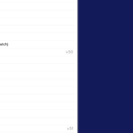
Styrelse
Länkar
Dokument
Gästbok
Bilder
Video
atch)
Konstgräs
v.50
v.51