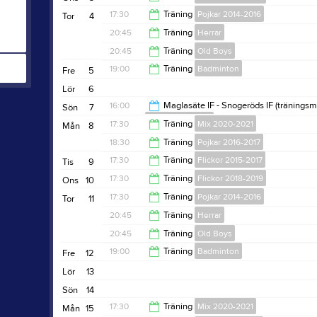
18:30
17:30
Träning
Pojkar 2014-2016
Tor
4
18:30
20:45
Träning
Herrar
18:30
20:45
Träning
Old Boys
22:00
19:00
Träning
Badminton
Fre
5
22:00
Lör
6
20:00
16:00
Maglasäte IF - Snogeröds IF (träningsm
Sön
7
Pojkar 2016-2017
17:30
Träning
Mix 2020-2021
Mån
8
17:30
18:30
Träning
Pojkar 2016-2017
18:30
17:30
Träning
Flickor 2015-2017
Tis
9
19:30
17:30
Träning
Flickor 2018-2019
Ons
10
18:30
17:30
Träning
Pojkar 2014-2016
Tor
11
18:30
20:45
Träning
Herrar
18:30
20:45
Träning
Old Boys
22:00
19:00
Träning
Badminton
Fre
12
22:00
Lör
13
20:00
Sön
14
17:30
Träning
Mix 2020-2021
Mån
15