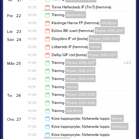
Tor
21
20:30
18:30
Torna Hällestads IF (7m7) (hemma)
Flickor 2013-2014
19:15
19:00
Träning
Badminton
Fre
22
20:30
19:00
Kävlinge Harrie FF (hemma)
Old Boys
20:00
10:00
Eslövs BK svart (hemma)
Pojkar 2016-2017
Lör
23
21:00
10:00
Dösjöbro IF vit (borta)
Flickor 2015-2017
Sön
24
12:00
13:00
Löberöds IF (hemma)
Herrar
12:00
13:00
Dalby GIF röd (borta)
Pojkar 2016-2017
15:00
17:45
Träning
Flickor 2015-2017
v.22
Mån
25
15:00
17:45
Träning
Pojkar 2016-2017
19:00
17:45
Träning
Pojkar 2014-2016
19:15
19:15
Träning
Herrar
19:15
17:00
Träning
Flickor 2013-2014
Tis
26
20:45
18:00
Träning
Flickor 2013-2014
18:30
19:00
Träning
Old Boys
19:15
17:00
Köra loppisprylar, förbereda loppis
Herrar
Ons
27
20:30
17:00
Köra loppisprylar, förbereda loppis
Old Boys
20:00
17:00
Köra loppisprylar, förbereda loppis