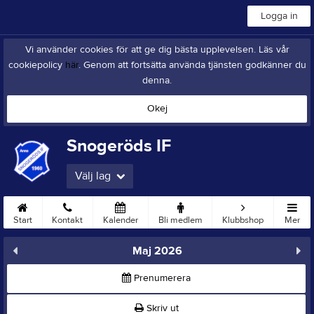
Logga in
Vi använder cookies för att ge dig bästa upplevelsen. Läs vår
cookiepolicy
här
. Genom att fortsätta använda tjänsten godkänner du
denna.
Okej
Snogeröds IF
Välj lag
Start
Kontakt
Kalender
Bli medlem
Klubbshop
Mer
Maj 2026
Prenumerera
Skriv ut