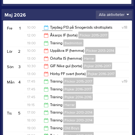
Maj 2026
Alla aktiviteter
10:00
Tjejdag F13 på Snogeröds idrottsplats
v.18
Fre
1
Flickor 2013-2014
12:00
Åkarps IF (borta)
Flickor 2015-2017
15:00
19:00
Träning
Badminton
14:00
10:00
Uppåkra IF (hemma)
Flickor 2013-2014
Lör
2
20:00
13:00
Örtofta IS (hemma)
Herrar
12:00
10:30
GIF Nike gul (borta)
Pojkar 2016-2017
Sön
3
15:00
13:00
Hörby FF svart (borta)
Pojkar 2016-2017
12:30
17:45
Träning
Flickor 2015-2017
v.19
Mån
4
15:00
17:45
Träning
Pojkar 2016-2017
19:00
17:45
Träning
Pojkar 2014-2016
19:15
19:15
Träning
Herrar
19:15
17:00
Träning
Flickor 2013-2014
Tis
5
20:45
18:00
Träning
Flickor 2013-2014
18:30
19:00
Träning
Old Boys